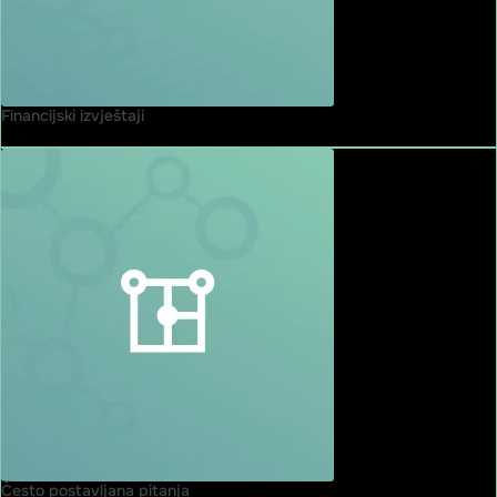
Financijski izvještaji
Često postavljana pitanja