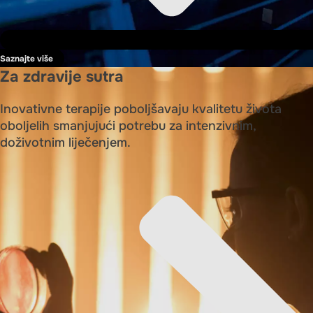
Saznajte više
Za zdravije sutra
Inovativne terapije poboljšavaju kvalitetu života
oboljelih smanjujući potrebu za intenzivnim,
doživotnim liječenjem.