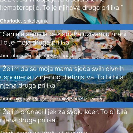
kemoterapije. To je njihova druga prilika!”
, onkologinja
Charlotte
“Sanjala sam da bez straha uživam u hrani.
To je moja druga prilika!”
, oboljela od dijabetesa tipa 1
Jen
“Želim da se moja mama sjeća svih divnih
uspomena iz njenog djetinjstva. To bi bila
njena druga prilika!”
, njegovatelj osobe oboljele od Alzheimera
Juan
“Želim pronaći lijek za svoju kćer. To bi bila
njena druga prilika!”