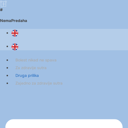
#
NemaPredaha
Bolest nikad ne spava
Za zdravije sutra
Druga prilika
Zajedno za zdravije sutra