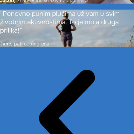
, znanstveni istraživač dijabetesa
Jacob
“Ponovno punim plućima uživam u svim
životnim aktivnostima. To je moja druga
prilika!”
, pati od migrena
Jane