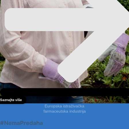
Saznajte više
Europska istraživačka
farmaceutska industrija
#NemaPredaha