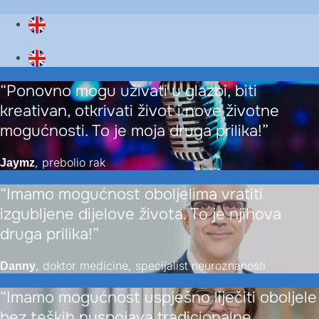
“Ponovno mogu uživati u glazbi, biti
kreativan, otkrivati život i nove životne
mogućnosti. To je moja druga prilika!”
, prebolio rak
Jaymz
“Imamo mogućnost oboljelima vratiti
izgubljene dijelove života. To je njihova
druga prilika!”
, doktor medicine, specijalist neuroznanosti
Danny
“Imamo mogućnost uspješno liječiti oboljele
bez teških nuspojava tradicionalne