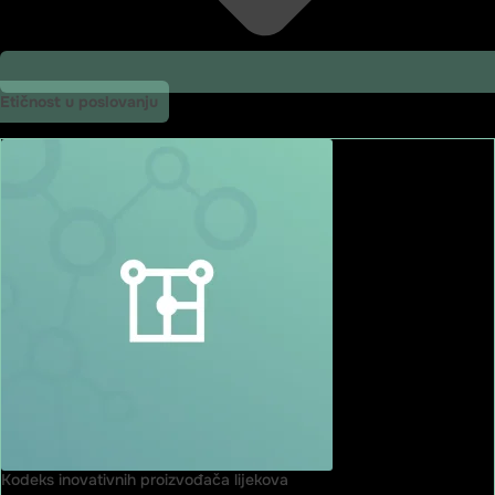
Etičnost u poslovanju
Kodeks inovativnih proizvođača lijekova