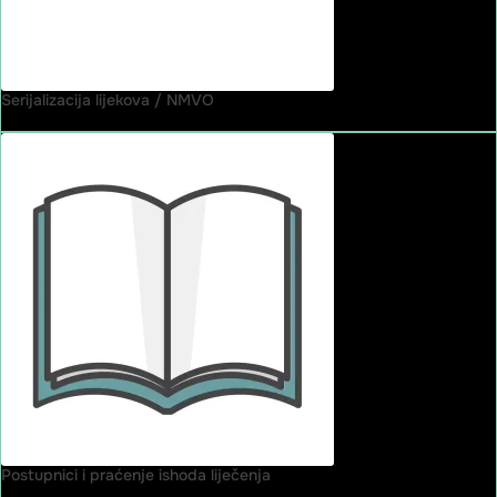
Serijalizacija lijekova / NMVO
Postupnici i praćenje ishoda liječenja