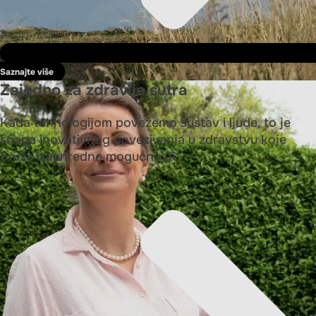
Saznajte više
Zajedno za zdravije sutra
Kada tehnologijom povežemo sustav i ljude, to je
snaga inovativnog povezivanja u zdravstvu koje
pruža izvanredne mogućnosti.