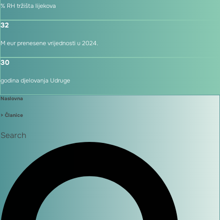
% RH tržišta lijekova
32
M eur prenesene vrijednosti u 2024.
30
godina djelovanja Udruge
Naslovna
> Članice
Search