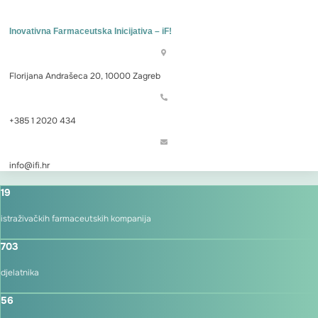
Inovativna Farmaceutska Inicijativa – iF!
Florijana Andrašeca 20, 10000 Zagreb
+385 1 2020 434
info@ifi.hr
19
istraživačkih farmaceutskih kompanija
703
djelatnika
56