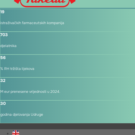
19
istraživačkih farmaceutskih kompanija
703
djelatnika
56
% RH tržišta lijekova
32
M eur prenesene vrijednosti u 2024.
30
godina djelovanja Udruge