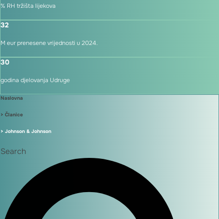
% RH tržišta lijekova
32
M eur prenesene vrijednosti u 2024.
30
godina djelovanja Udruge
Naslovna
> Članice
> Johnson & Johnson
Search