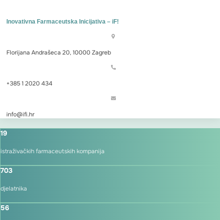
Inovativna Farmaceutska Inicijativa – iF!
Florijana Andrašeca 20, 10000 Zagreb
+385 1 2020 434
info@ifi.hr
19
istraživačkih farmaceutskih kompanija
703
djelatnika
56