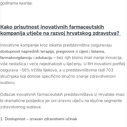
godinama kasnije.
Kako prisutnost inovativnih farmaceutskih
kompanija utječe na razvoj hrvatskog zdravstva?
Inovativne kompanije kroz lokalna predstavništva osiguravaju
dostupnost naprednih terapija, pregovore o cijeni i listama,
– bez njih bismo imali manje inovacija,
farmakovigilanciju i edukaciju
više nestašica i veće nejednakosti u liječenju. U RH inovativni portfelj
osigurava ~56% tržišta lijekova, a u predstavništvima radi 703
stručnjaka koji donose specifično stručno znanje zdravstvenom
sustavu.
Odlazak inovativnih farmaceutskih predstavništava iz Hrvatske imao
bi dramatične posljedice jer oni izravno utječu na ključne segmente
zdravstvenog sustava:
1. Dostupnost – izravan zdravstveni učinak