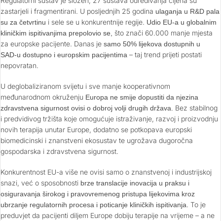
Regulatorni sustav je složen, 27 sustava određivanja cijena su
zastarjeli i fragmentirani. U posljednjih 25 godina
ulaganja u R&D pala
i sele se u konkurentnije regije.
su za četvrtinu
Udio EU‑a u globalnim
što znači 60.000 manje mjesta
kliničkim ispitivanjima prepolovio se,
za europske pacijente. Danas je
samo 50% lijekova dostupnih u
– taj trend prijeti postati
SAD‑u dostupno i europskim pacijentima
nepovratan.
U deglobaliziranom svijetu i sve manje kooperativnom
međunarodnom okruženju
Europa ne smije dopustiti da njezina
Bez stabilnog
zdravstvena sigurnost ovisi o dobroj volji drugih država.
i predvidivog tržišta koje omogućuje istraživanje, razvoj i proizvodnju
novih terapija unutar Europe, dodatno se potkopava europski
biomedicinski i znanstveni ekosustav te ugrožava dugoročna
gospodarska i zdravstvena sigurnost.
Konkurentnost EU-a više ne ovisi samo o znanstvenoj i industrijskoj
snazi, već o sposobnosti
brze translacije inovacija u praksu i
osiguravanja širokog i pravovremenog pristupa lijekovima kroz
. To je
ubrzanje regulatornih procesa i poticanje kliničkih ispitivanja
preduvjet da pacijenti diljem Europe dobiju terapije na vrijeme – a ne