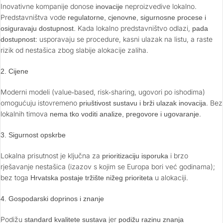
Inovativne kompanije donose
neproizvedive lokalno.
inovacije
Predstavništva vode
regulatorne, cjenovne, sigurnosne procese i
Kada lokalno predstavništvo odlazi,
osiguravaju dostupnost.
pada
: usporavaju se procedure, kasni ulazak na listu, a raste
dostupnost
rizik od nestašica zbog slabije alokacije zaliha.
2.
Cijene
Moderni modeli (value‑based, risk‑sharing, ugovori po ishodima)
omogućuju istovremeno
. Bez
priuštivost sustavu i brži ulazak inovacija
lokalnih timova
.
nema tko voditi analize, pregovore i ugovaranje
3. Sigurnost opskrbe
Lokalna prisutnost je ključna za
i brzo
prioritizaciju isporuka
rješavanje nestašica (izazov s kojim se Europa bori već godinama);
bez toga
u alokaciji.
Hrvatska postaje tržište nižeg prioriteta
4. Gospodarski doprinos i znanje
Podižu
jer
standard kvalitete sustava
podižu razinu znanja