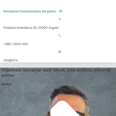
Inovativna Farmaceutska Inicijativa – iF!
Florijana Andrašeca 20, 10000 Zagreb
+385 1 2020 434
info@ifi.hr
Vrijednost inovacije: bolji ishodi, jače društvo, otporniji
sustav
03/2026