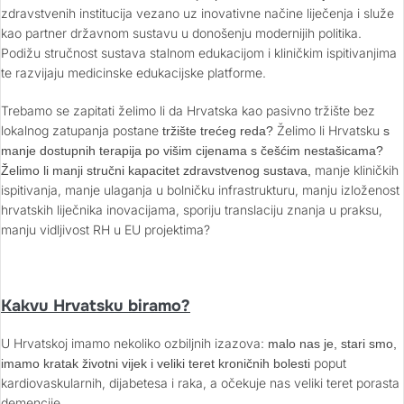
zdravstvenih institucija vezano uz inovativne načine liječenja i služe
kao partner državnom sustavu u donošenju modernijih politika.
Podižu stručnost sustava stalnom edukacijom i kliničkim ispitivanjima
te razvijaju medicinske edukacijske platforme.
Trebamo se zapitati želimo li da Hrvatska kao pasivno tržište bez
lokalnog zatupanja postane
Želimo li Hrvatsku
tržište trećeg reda?
s
manje dostupnih terapija po višim cijenama s češćim nestašicama?
manje kliničkih
Želimo li manji stručni kapacitet zdravstvenog sustava,
ispitivanja, manje ulaganja u bolničku infrastrukturu, manju izloženost
hrvatskih liječnika inovacijama, sporiju translaciju znanja u praksu,
manju vidljivost RH u EU projektima?
Kakvu Hrvatsku biramo?
U Hrvatskoj imamo nekoliko ozbiljnih izazova:
malo nas je, stari smo,
poput
imamo kratak životni vijek i veliki teret kroničnih bolesti
kardiovaskularnih, dijabetesa i raka, a očekuje nas veliki teret porasta
demencije.