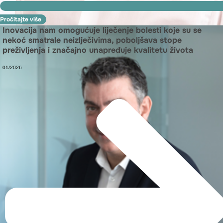
Pročitajte više
Inovacija nam omogućuje liječenje bolesti koje su se
nekoć smatrale neizlječivima, poboljšava stope
preživljenja i značajno unapređuje kvalitetu života
01/2026