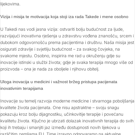
lijekovima.
Vizija i misija te motivacija koja stoji iza rada Takede i mene osobno
U Takedi nas vodi jasna vizija: ostvariti bolju budućnost za ljude,
razvijajući inovativna rješenja u zdravstvu vođena znanošću, srcem i
dubokom odgovornošću prema pacijentima i društvu. Naša misija jest
osigurati zdravlje i svjetliju budućnost – za svakog čovjeka, na
svakome mjestu. Osobno, inspirira me rad u okruženju gdje su
inovacije istinski u službi života; gdje je svaka terapija mnogo više od
proizvoda – ona je nada za oboljele i njihovu obitelj.
Uloga inovacija u medicini i važnost bržeg pristupa pacijenata
inovativnim terapijama
Inovacije su temelj razvoja moderne medicine i stvarnoga poboljšanja
kvalitete života pacijenata. One nisu apstraktne – svoju snagu
pokazuju kroz bolju dijagnostiku, učinkovitije terapije i povećanu
kvalitetu života. Ključno je ubrzati dolazak inovativnih terapija do svih
koji ih trebaju i smanjiti jaz između dostupnosti novih lijekova u
različitim zemljama EU. Time izravno odgovaramo na aktualne