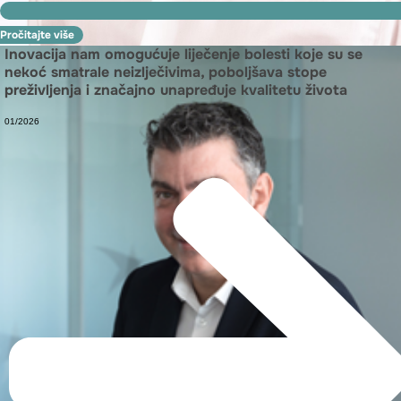
Pročitajte više
Inovacija nam omogućuje liječenje bolesti koje su se
nekoć smatrale neizlječivima, poboljšava stope
preživljenja i značajno unapređuje kvalitetu života
01/2026