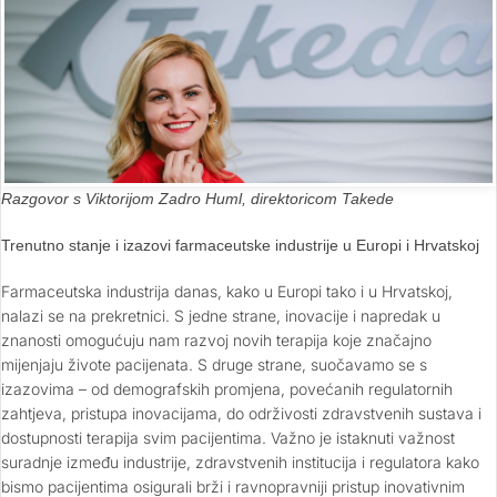
Razgovor s Viktorijom Zadro Huml, direktoricom Takede
Trenutno stanje i izazovi farmaceutske industrije u Europi i Hrvatskoj
Farmaceutska industrija danas, kako u Europi tako i u Hrvatskoj,
nalazi se na prekretnici. S jedne strane, inovacije i napredak u
znanosti omogućuju nam razvoj novih terapija koje značajno
mijenjaju živote pacijenata. S druge strane, suočavamo se s
izazovima – od demografskih promjena, povećanih regulatornih
zahtjeva, pristupa inovacijama, do održivosti zdravstvenih sustava i
dostupnosti terapija svim pacijentima. Važno je istaknuti važnost
suradnje između industrije, zdravstvenih institucija i regulatora kako
bismo pacijentima osigurali brži i ravnopravniji pristup inovativnim