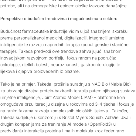
potrebe, ali i na demografske i epidemiološke izazove današnjice.
Perspektive o budućim trendovima i mogućnostima u sektoru
Budućnost farmaceutske industrije vidim u još snažnijem iskoraku
prema personaliziranoj medicini, digitalizaciji, integraciji umjetne
inteligencije te razvoju naprednih terapija (poput genske i stanične
terapije). Takeda predvodi ove trendove zahvaljujući snažnom
inovacijskom razvojnom portfelju, fokusiranom na područja:
onkologije, rijetkih bolesti, neuroznanosti, gastroenterologije te
lijekova i cjepiva proizvedenih iz plazme.
Tako je na primjer, Takeda proširila suradnju s NAC Bio (Nabla Bio)
za ubrzanje dizajna protein‑baziranih terapija putem njihovog sustava
umjetne inteligencije, Joint Atomic Model (JAM) – platforme koja
omogućava brzu iteraciju dizajna u rokovima od 3–4 tjedna i fokus je
na ranim fazama razvoja kompleksnih bioloških lijekova. Također,
Takeda sudjeluje u konzorciju s Bristol‑Myers Squibb, AbbVie, J&J i
drugim kompanijama za treniranje AI modela (OpenFold3) u
predviđanju interakcija proteina i malih molekula kroz federirano