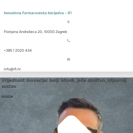
Inovativna Farmaceutska Inicijativa – iF!
Florijana Andrašeca 20, 10000 Zagreb
+385 1 2020 434
info@ifi.hr
Vrijednost inovacije: bolji ishodi, jače društvo, otporniji
sustav
03/2026