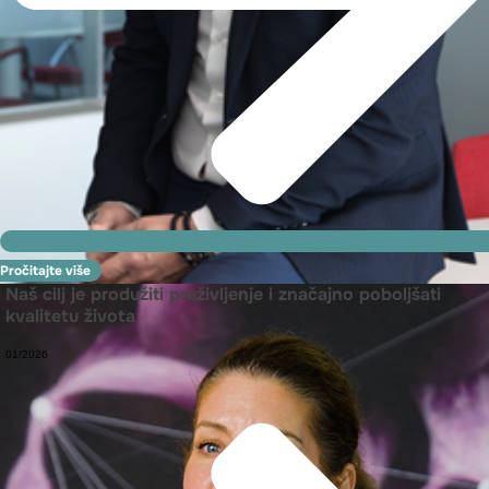
Pročitajte više
Naš cilj je produžiti preživljenje i značajno poboljšati
kvalitetu života
01/2026