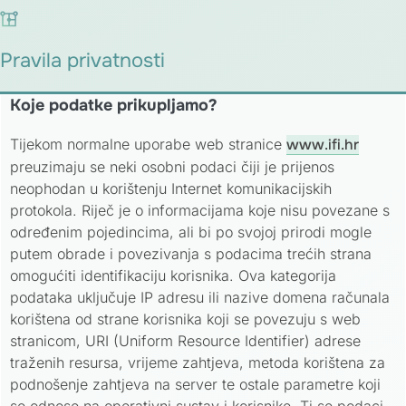
Pravila privatnosti
Koje podatke prikupljamo?
Tijekom normalne uporabe web stranice
www.ifi.hr
preuzimaju se neki osobni podaci čiji je prijenos
neophodan u korištenju Internet komunikacijskih
protokola. Riječ je o informacijama koje nisu povezane s
određenim pojedincima, ali bi po svojoj prirodi mogle
putem obrade i povezivanja s podacima trećih strana
omogućiti identifikaciju korisnika. Ova kategorija
podataka uključuje IP adresu ili nazive domena računala
korištena od strane korisnika koji se povezuju s web
stranicom, URI (Uniform Resource Identifier) adrese
traženih resursa, vrijeme zahtjeva, metoda korištena za
podnošenje zahtjeva na server te ostale parametre koji
se odnose na operativni sustav i korisnike. Ti se podaci