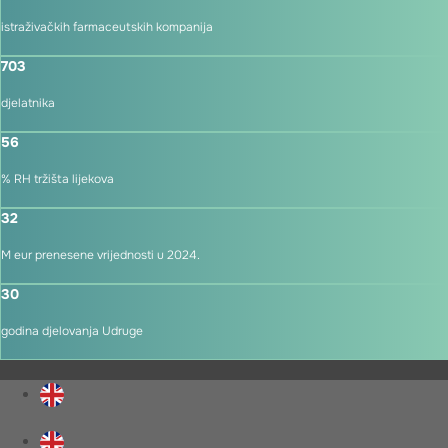
istraživačkih farmaceutskih kompanija
703
djelatnika
56
% RH tržišta lijekova
32
M eur prenesene vrijednosti u 2024.
30
godina djelovanja Udruge