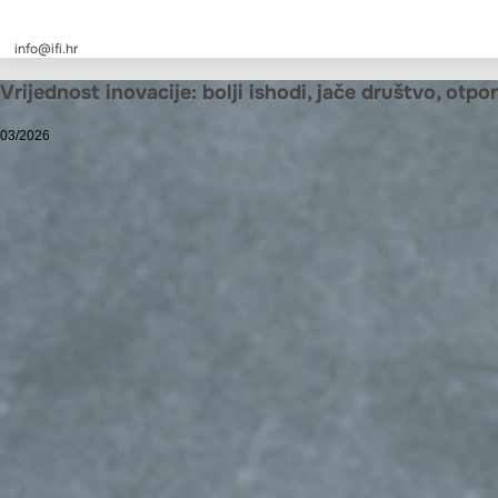
info@ifi.hr
Vrijednost inovacije: bolji ishodi, jače društvo, otpor
03/2026