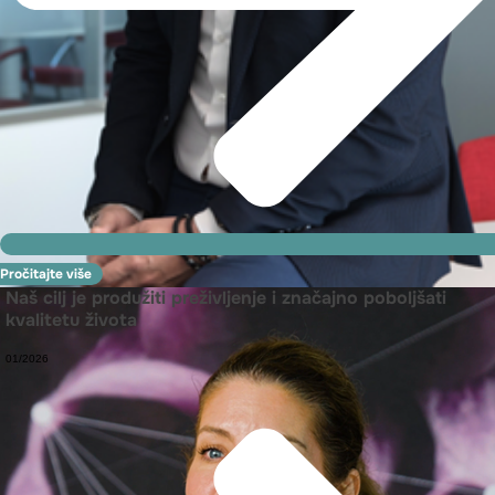
Pročitajte više
Naš cilj je produžiti preživljenje i značajno poboljšati
kvalitetu života
01/2026