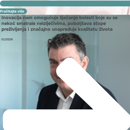
Pročitajte više
Inovacija nam omogućuje liječenje bolesti koje su se
nekoć smatrale neizlječivima, poboljšava stope
preživljenja i značajno unapređuje kvalitetu života
01/2026