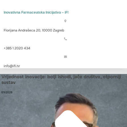
Inovativna Farmaceutska Inicijativa – iF!
Florijana Andrašeca 20, 10000 Zagreb
+385 1 2020 434
info@ifi.hr
Vrijednost inovacije: bolji ishodi, jače društvo, otporniji
sustav
03/2026