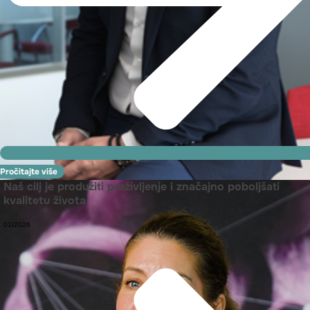
Pročitajte više
Naš cilj je produžiti preživljenje i značajno poboljšati
kvalitetu života
01/2026