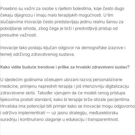
Posebno su važni za osobe s rijetkim bolestima, koje često dugo
čekaju dijagnozu i imaju malo terapijskih mogućnosti. U tim
slučajevima inovacije često predstavljaju jedinu realnu šansu za
poboljšanje ishoda, zbog čega je brži i predvidljiviji pristup od
presudne važnosti.
Inovacije tako postaju ključan odgovor na demografske izazove i
temelj održivog zdravstvenog sustava.
Kako vidite buduće trendove i prilike za hrvatski zdravstveni sustav?
U sljedećim godinama očekujem ubrzani razvoj personalizirane
medicine, primjenu naprednih terapija i još intenzivniju digitalizaciju
zdravstvene skrbi. Također vjerujem da će modeli ranog pristupa
lijekovima postati standard, kako bi terapije brže stizale pacijentima.
Hrvatska ima potencijal biti primjer kako se inovacije mogu odgovorno
i održivo implementirati — uz jasnu strategiju, međusektorsku
suradnju i kontinuirano ulaganje u edukaciju i transparentnost.