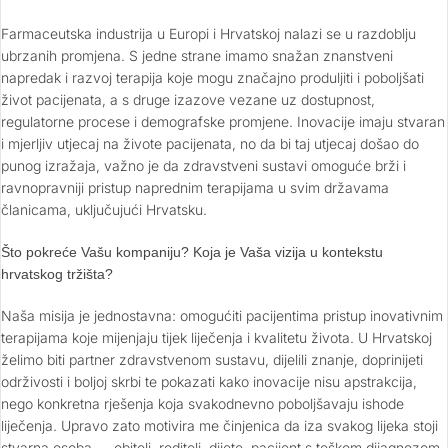
Farmaceutska industrija u Europi i Hrvatskoj nalazi se u razdoblju
ubrzanih promjena. S jedne strane imamo snažan znanstveni
napredak i razvoj terapija koje mogu značajno produljiti i poboljšati
život pacijenata, a s druge izazove vezane uz dostupnost,
regulatorne procese i demografske promjene. Inovacije imaju stvaran
i mjerljiv utjecaj na živote pacijenata, no da bi taj utjecaj došao do
punog izražaja, važno je da zdravstveni sustavi omoguće brži i
ravnopravniji pristup naprednim terapijama u svim državama
članicama, uključujući Hrvatsku.
Što pokreće Vašu kompaniju? Koja je Vaša vizija u kontekstu
hrvatskog tržišta?
Naša misija je jednostavna: omogućiti pacijentima pristup inovativnim
terapijama koje mijenjaju tijek liječenja i kvalitetu života. U Hrvatskoj
želimo biti partner zdravstvenom sustavu, dijelili znanje, doprinijeti
održivosti i boljoj skrbi te pokazati kako inovacije nisu apstrakcija,
nego konkretna rješenja koja svakodnevno poboljšavaju ishode
liječenja. Upravo zato motivira me činjenica da iza svakog lijeka stoji
stvarna osoba — obitelj, roditelj, dijete, pacijent s teškom dijagnozom