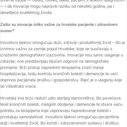
— i da inovacije mogu napraviti razliku od nekoliko godina, pa i
desetljeća kvalitetnog života.
Zašto su inovacije toliko važne za hrvatske pacijente i zdravstveni
sustav?
Inovativni lijekovi omogućuju duži, zdraviji i produktivniji život – što je
iznimno važno za zemlje poput Hrvatske, koje se suočavaju s
izraženim demografskim izazovima. Inovacije nisu samo ulaganje u
zdravlje; one predstavljaju ključan odgovor na demografske
promjene. Brži pristup naprednim terapijama znači manje
hospitalizacija, bolju kontrolu kroničnih bolesti i demencije te veći
doprinos pacijenata društvu i gospodarstvu. Riječ je o ulaganju koje
se višestruko vraća.
Hrvatska ima brzo rastući udio starijeg stanovništva, što povećava
teret kroničnih bolesti, malignih oboljenja i demencije te stvara veću
potrebu za terapijama koje usporavaju napredovanje bolesti i
produljuju samostalnost. Inovativni lijekovi omogućuju pacijentima
dulji i kvalitetniji život, što koristi i zdravstvenom sustavu i društvu.