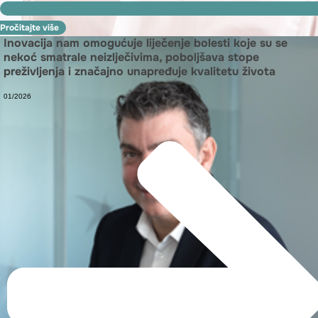
Pročitajte više
Inovacija nam omogućuje liječenje bolesti koje su se
nekoć smatrale neizlječivima, poboljšava stope
preživljenja i značajno unapređuje kvalitetu života
01/2026