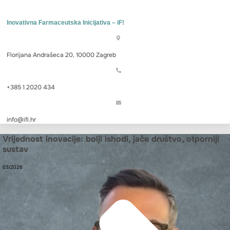
Inovativna Farmaceutska Inicijativa – iF!
Florijana Andrašeca 20, 10000 Zagreb
+385 1 2020 434
info@ifi.hr
Vrijednost inovacije: bolji ishodi, jače društvo, otporniji
sustav
03/2026