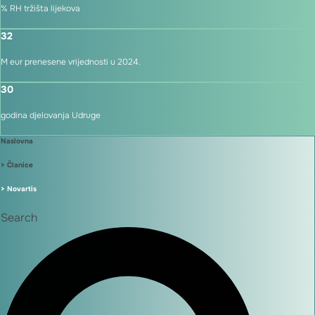
% RH tržišta lijekova
32
M eur prenesene vrijednosti u 2024.
30
godina djelovanja Udruge
Naslovna
> Članice
> Novartis
Search