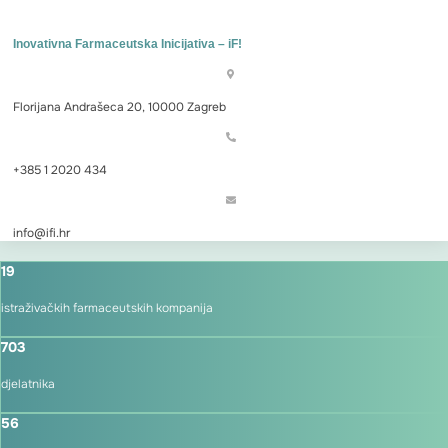
Inovativna Farmaceutska Inicijativa – iF!
Florijana Andrašeca 20, 10000 Zagreb
+385 1 2020 434
info@ifi.hr
19
istraživačkih farmaceutskih kompanija
703
djelatnika
56