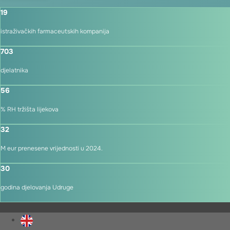
19
istraživačkih farmaceutskih kompanija
703
djelatnika
56
% RH tržišta lijekova
32
M eur prenesene vrijednosti u 2024.
30
godina djelovanja Udruge