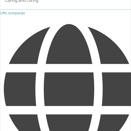
"Caring and curing"
URL kompanije